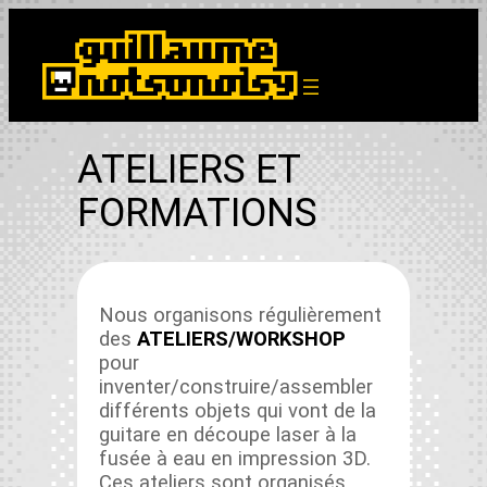
Aller
au
contenu
ATELIERS ET
FORMATIONS
Nous organ­isons régulière­ment
des
ATELIERS/WORKSHOP
pour
inventer/construire/assembler
dif­férents objets qui vont de la
gui­tare en découpe laser à la
fusée à eau en impres­sion 3D.
Ces ate­liers sont organ­isés