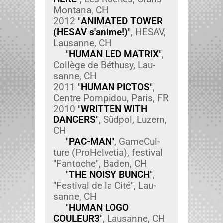
Mon­tana, CH
2012
"
ANIMATED TOWER
(HESAV s'anime!)
"
, HESAV,
Lau­sanne, CH
"
HUMAN LED MATRIX
"
,
Col­lège de Béthusy, Lau­
sanne, CH
2011
"
HUMAN PICTOS
"
,
Cen­tre Pom­pi­dou, Paris, FR
2010
"
WRITTEN WITH
DANCERS
"
, Süd­pol, Luzern,
CH
"
PAC-MAN
"
, GameCul­
ture (Pro­Hel­ve­tia), fes­ti­val
"Fan­toche", Baden, CH
"
THE NOISY BUNCH
"
,
"Fes­ti­val de la Cité", Lau­
sanne, CH
"
HUMAN LOGO
COULEUR3
"
, Lau­sanne, CH