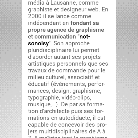
mé­dia à Lau­sanne, comme
graphiste et designeur web. En
2000 il se lance comme
indépen­dant en
fon­dant sa
pro­pre agence de graphisme
et com­mu­ni­ca­tion "
not­
sonoisy
"
. Son approche
pluridis­ci­plinaire lui per­met
d'aborder autant ses pro­jets
artis­tiques per­son­nels que ses
travaux de com­mande pour le
milieu cul­turel, asso­ci­atif et
édu­catif (événe­ments, per­for­
mances, design, graphisme,
typogra­phie, vidéo-clips,
musique,…). De par sa for­ma­
tion d'architecte puis ses for­
ma­tions en auto­di­dacte, il est
capa­ble de con­cevoir des pro­
jets mul­ti­dis­ci­plinaires de A à