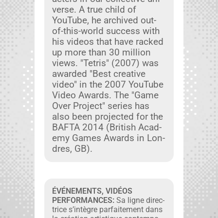
verse. A true child of
YouTube, he archived out-
of-this-world suc­cess with
his videos that have racked
up more than 30 mil­lion
views. "Tetris" (2007) was
award­ed "Best cre­ative
video" in the 2007 YouTube
Video Awards. The "Game
Over Project" series has
also been pro­ject­ed for the
BAFTA 2014 (British Acad­
e­my Games Awards in Lon­
dres, GB).
ÉVÉNEMENTS, VIDÉOS
PERFORMANCES:
Sa ligne direc­
trice s’intègre par­faite­ment dans