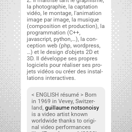
Z. Il maîtrise tant le graphisme,
la pho­togra­phie, la cap­ta­tion
vidéo, le mon­tage, l'animation
image par image, la musique
(com­po­si­tion et pro­duc­tion), la
pro­gram­ma­tion (C++,
javascript, python,…), la con­
cep­tion web (php, word­press,
…) et le design d'objets 2D et
3D. Il développe ses pro­pres
logi­ciels pour réalis­er ses pro­
jets vidéos ou créer des instal­
la­tions inter­ac­tives.
< ENGLISH résumé > Born
in 1969 in Vevey, Switzer­
land,
guil­laume not­sonoisy
is a video artist known
world­wide thanks to orig­i­
nal video per­for­mances