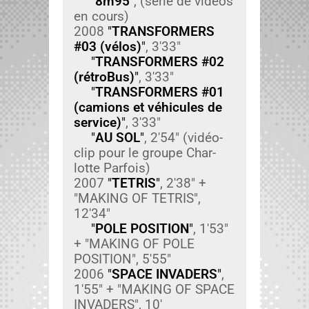
"
8m95
"
, (série de vidéos
en cours)
2008
"
TRANSFORMERS
#03 (vélos)
"
, 3'33"
"
TRANSFORMERS #02
(rétroBus)
"
, 3'33"
"
TRANSFORMERS #01
(camions et véhicules de
ser­vice)
"
, 3'33"
"
AU SOL
"
, 2'54" (vidéo-
clip pour le groupe Char­
lotte Par­fois)
2007
"
TETRIS
"
, 2'38" +
"MAKING OF TETRIS",
12'34"
"
POLE POSITION
"
, 1'53"
+ "MAKING OF POLE
POSITION", 5'55"
2006
"
SPACE INVADERS
"
,
1'55" + "MAKING OF SPACE
INVADERS", 10'