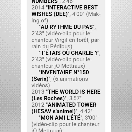
NUMBERS
"
, 2'46"
2014
"
INTERACTIVE BEST
WISHES (DEE)
"
, 4'00" (Mak­
ing of)
"
AU RYTHME DU PAS
"
,
2'43" (vidéo-clip pour le
chanteur Vir­gil en forêt, par­
rain du Pédibus)
"
T’ÉTAIS OÙ CHARLIE ?
"
,
2'43" (vidéo-clip pour le
chanteur jO Met­traux)
"
INVENTAIRE N°150
(Ser­ix)
"
, (6 ani­ma­tions
vidéos)
2013
"
THE WORLD IS HERE
(Les Roches)
"
, 3'57"
2012
"
ANIMATED TOWER
(HESAV s'anime!)
"
, 4'42"
"
MON AMI L'ÉTÉ
"
, 3'00"
(vidéo-clip pour le chanteur
jO Met­traux)