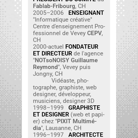
Fablab-Fri­bourg
, CH
2005–2006
ENSEIGNANT
"Infor­ma­tique créa­tive"
Cen­tre d'enseignement Pro­
fes­sion­nel de Vevey
CEPV
,
CH
2000-actuel
FONDATEUR
ET DIRECTEUR
de l'agence
"
NOT­soNOISY Guil­laume
Rey­mond
", Vevey puis
Jongny, CH
Vidéaste, pho­
tographe, graphiste, web
design­er, développeur,
musi­ciens, design­er 3D
1998–1999
GRAPHISTE
ET DESIGNER
(web et papi­
er) chez "
PIXIT Mul­ti­mé­
dia
", Lau­sanne, CH
1996–1997
ARCHITECTE