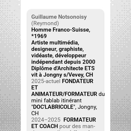
Guil­laume Not­sonoisy
(Rey­mond)
Homme Fran­co-Suisse,
*1969
Artiste mul­ti­mé­dia,
designeur, graphiste,
vidéaste, développeur
indépen­dant depuis 2000
Diplôme d'Architecte ETS
vit à Jongny s/Vevey, CH
2025-actuel
FONDATEUR
ET
ANIMATEUR/FORMATEUR
du
mini fablab itinérant
"
DOC'LABRICOLE
", Jongny,
CH
2024–2025
FORMATEUR
ET COACH
pour des man­