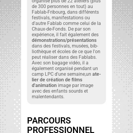
organ­isé plus de 22 ate­liers (plus
de 300 per­son­nes en tout) au
Fablab-Fri­bourg, dans dif­férents
fes­ti­vals, man­i­fes­ta­tions ou
d'autre Fablab comme celui de la
Chaux-de-Fonds. De par son
expéri­ence, il fait égale­ment des
démonstrations/présentations
dans des fes­ti­vals, musées, bib­
lio­thèque et écoles de ce que l'on
peut réalis­er dans des Fablabs.
Avec son bagage vidéo, il a
égale­ment organ­isé pen­dant un
camp LPC d'une semaine,un
ate­
lier de créa­tion de films
d'animation
image par image
avec des enfants sourds et
malen­ten­dants.
PARCOURS
PROFESSIONNEL