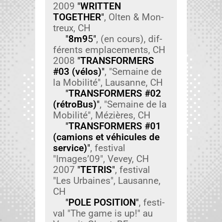
2009
"
WRITTEN
TOGETHER
"
, Olten & Mon­
treux, CH
"
8m9
5"
, (en cours), dif­
férents emplace­ments, CH
2008
"
TRANSFORMERS
#03 (vélos)
"
, "Semaine de
la Mobil­ité", Lau­sanne, CH
"
TRANSFORMERS #02
(rétroBus)
"
, "Semaine de la
Mobil­ité", Méz­ières, CH
"
TRANSFORMERS #01
(camions et véhicules de
ser­vice)
"
, fes­ti­val
"Images’09", Vevey, CH
2007
"
TETRIS
"
, fes­ti­val
"Les Urbaines", Lau­sanne,
CH
"
POLE POSITION
"
, fes­ti­
val "The game is up!" au