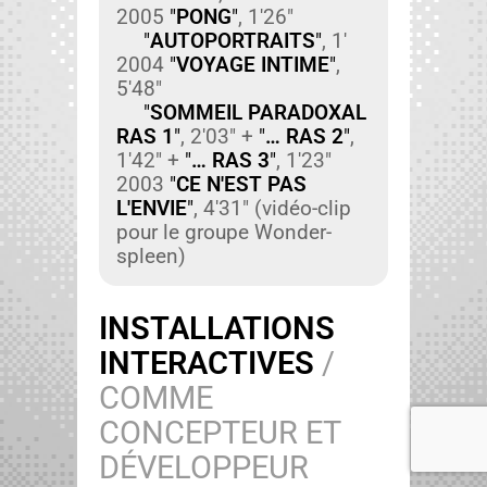
2005
"
PONG
"
, 1'26"
"
AUTOPORTRAITS
"
, 1'
2004
"
VOYAGE INTIME
"
,
5'48"
"
SOMMEIL PARADOXAL
RAS 1
"
, 2'03" +
"
… RAS 2
"
,
1'42" +
"
… RAS 3
"
, 1'23"
2003
"
CE N'EST PAS
L'ENVIE
"
, 4'31" (vidéo-clip
pour le groupe Won­der­
spleen)
INSTALLATIONS
INTERACTIVES
/
COMME
CONCEPTEUR ET
DÉVELOPPEUR