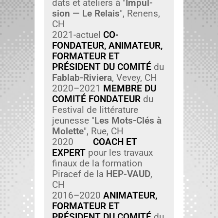
dats et ate­liers à "
Impul­
sion — Le Relais
", Renens,
CH
2021-actuel
CO-
FONDATEUR, ANIMATEUR,
FORMATEUR ET
PRÉSIDENT DU COMITÉ
du
Fablab-Riv­iera
, Vevey, CH
2020–2021
MEMBRE DU
COMITÉ FONDATEUR
du
Fes­ti­val de lit­téra­ture
jeunesse "
Les Mots-Clés à
Molette
", Rue, CH
2020
COACH ET
EXPERT
pour les travaux
fin­aux de la for­ma­tion
Piracef de la
HEP-VAUD
,
CH
2016–2020
ANIMATEUR,
FORMATEUR ET
PRÉSIDENT DU COMITÉ
du