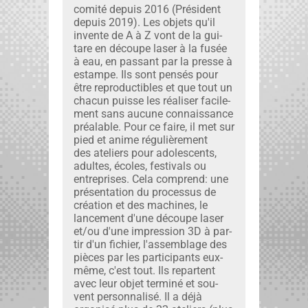
comité depuis 2016 (Prési­dent
depuis 2019). Les objets qu'il
invente de A à Z vont de la gui­
tare en découpe laser à la fusée
à eau, en pas­sant par la presse à
estampe. Ils sont pen­sés pour
être repro­ductibles et que tout un
cha­cun puisse les réalis­er facile­
ment sans aucune con­nais­sance
préal­able. Pour ce faire, il met sur
pied et ani­me régulière­ment
des ate­liers pour ado­les­cents,
adultes, écoles, fes­ti­vals ou
entre­pris­es. Cela com­prend: une
présen­ta­tion du proces­sus de
créa­tion et des machines, le
lance­ment d'une découpe laser
et/ou d'une impres­sion 3D à par­
tir d'un fichi­er, l'assemblage des
pièces par les par­tic­i­pants eux-
même, c'est tout. Ils repar­tent
avec leur objet ter­miné et sou­
vent per­son­nal­isé. Il a déjà