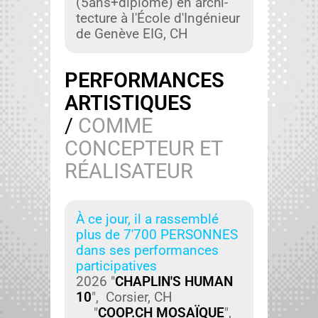
(5ans+diplôme) en archi­
tec­ture à l'École d'Ingénieur
de Genève EIG, CH
PERFORMANCES
ARTISTIQUES
/
COMME
CONCEPTEUR ET
RÉALISATEUR
À ce jour, il a rassem­blé
plus de 7'700 PERSONNES
dans ses per­for­mances
par­tic­i­pa­tives
2026 "
CHAPLIN'S HUMAN
10
", Cor­si­er, CH
"
COOP.CH MOSAÏQUE
",