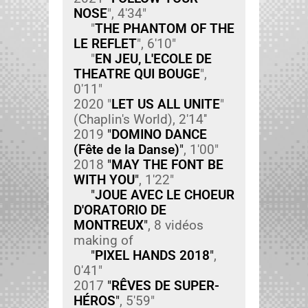
NOSE
", 4'34"
"
THE PHANTOM OF THE
LE REFLET
", 6'10"
"
EN JEU, L'ECOLE DE
THEATRE QUI BOUGE
",
0'11"
2020 "
LET US ALL UNITE
"
(Chaplin's World), 2'14''
2019
"
DOMINO DANCE
(Fête de la Danse)
"
, 1'00"
2018
"
MAY THE FONT BE
WITH YOU
"
, 1'22"
"
JOUE AVEC LE CHOEUR
D'ORATORIO DE
MONTREUX
"
, 8 vidéos
mak­ing of
"
PIXEL HANDS 2018
"
,
0'41"
2017
"
RÊVES DE SUPER-
HÉROS
"
, 5'59"