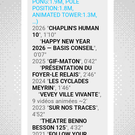
PONG:1.9M, POLE
POSITION:1.8M,
ANIMATED TOWER:1.3M,
…)
2026 "
CHAPLIN'S HUMAN
10
", 1'10"
"
HAPPY NEW YEAR
2026 — BASIS CONSEIL
",
0'07"
2025 "
GIF-MATON
", 0'42"
"
PRÉSENTATION DU
FOYER-LE RELAIS
", 2'46"
2024 "
LES CYCLADES
MEYRIN
", 1'46"
"
VEVEY VILLE VIVANTE
",
9 vidéos ani­mées ~2'
2023 "
SUR NOS TRACES
",
4'52"
"
THEATRE BENNO
BESSON 125
", 4'32"
2021 "
FOLLOW YOUR