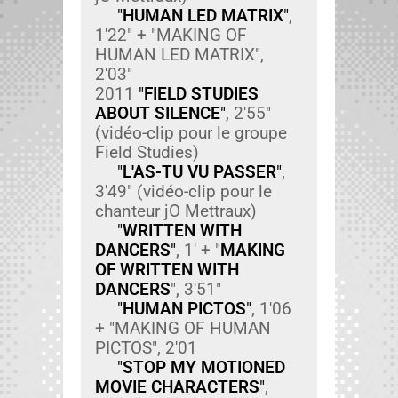
"
HUMAN LED MATRIX
"
,
1'22" + "MAKING OF
HUMAN LED MATRIX",
2'03"
2011
"
FIELD STUDIES
ABOUT SILENCE
"
, 2'55"
(vidéo-clip pour le groupe
Field Stud­ies)
"
L'AS-TU VU PASSER
"
,
3'49" (vidéo-clip pour le
chanteur jO Met­traux)
"
WRITTEN WITH
DANCERS
"
, 1' + "
MAKING
OF WRITTEN WITH
DANCERS
", 3'51"
"
HUMAN PICTOS
"
, 1'06
+ "MAKING OF HUMAN
PICTOS", 2'01
"
STOP MY MOTIONED
MOVIE CHARACTERS
"
,