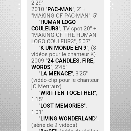
2'29"
2010
"
PAC-MAN
"
, 2' +
"MAKING OF PAC-MAN", 5'
"
HUMAN LOGO
COULEUR3
"
, TV spot 20" +
"MAKING OF THE HUMAN
LOGO COULEUR3", 5'07"
"
K UN MONDE EN 9
"
, (8
vidéos pour le chanteur K)
2009
"
24 CANDLES, FIRE,
WORDS
"
, 2'45"
"
LA MENACE
"
, 3'25"
(vidéo-clip pour le chanteur
jO Met­traux)
"
WRITTEN TOGETHER
"
,
1'15"
"
LOST MEMORIES
"
,
1'01"
"
LIVING WONDERLAND
"
,
(série de 9 vidéos)