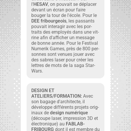
l'
HESAV
, on pou­vait se déplac­er
devant un écran pour faire
bouger la tour de l'école. Pour le
DEE fri­bour­geois
, les pas­sants
pou­vait inter­a­gir avec les por­
traits des employés dans une vit­
rine afin d'afficher un mes­sage
de bonne année. Pour le Fes­ti­val
Numerik Games, près de 800 per­
son­nes sont venues jouer avec
des sabres laser pour créer les
let­tres de mots de la saga Star­
Wars.
DESIGN ET
ATELIERS/FORMATION:
Avec
son bagage d'architecte, il
développe dif­férents pro­jets orig­
in­aux de
design numérique
(découpe laser, impres­sion 3D et
élec­tron­ique) au
FABLAB-
FRIBOURG
dont il est mem­bre du