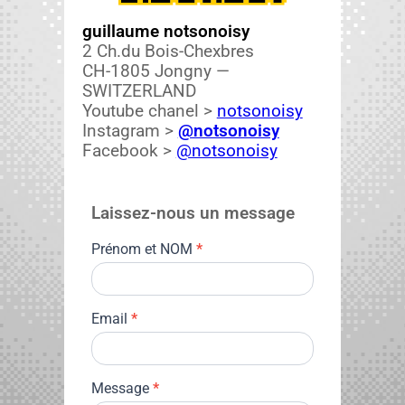
guil­laume not­sonoisy
2 Ch.du Bois-Chexbres
CH-1805 Jongny —
SWITZERLAND
Youtube chanel >
not­sonoisy
Insta­gram >
@notsonoisy
Face­book >
@notsonoisy
Lais­sez-nous un mes­sage
C
Prénom et NOM
*
o
n­
t
Email
*
a
c
t
Mes­sage
*