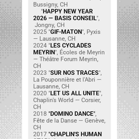
Bus­signy, CH
"
HAPPY NEW YEAR
2026 — BASIS CONSEIL
",
Jongny, CH
2025 "
GIF-MATON
", Pyx­is
— Lau­sanne, CH
2024 "
LES CYCLADES
MEYRIN
", Écoles de Meyrin
— Théâtre Forum Meyrin,
CH
2023 "
SUR NOS TRACES
",
La Poupon­nière et l'Abri —
Lau­sanne, CH
2020 "
LET US ALL UNITE
",
Chaplin's World — Cor­si­er,
CH
2018
"
DOMINO DANCE
"
,
Fête de la Danse — Genève,
CH
2017
"
CHAPLIN'S HUMAN