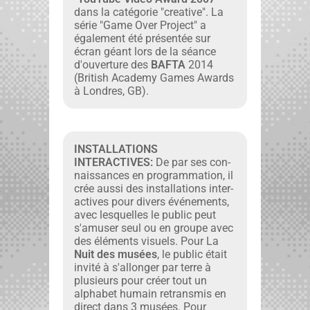
dans la caté­gorie "cre­ative". La
série "Game Over Project" a
égale­ment été présen­tée sur
écran géant lors de la séance
d'ouverture des
BAFTA
2014
(British Acad­e­my Games Awards
à Lon­dres, GB).
INSTALLATIONS
INTERACTIVES:
De par ses con­
nais­sances en pro­gram­ma­tion, il
crée aus­si des instal­la­tions inter­
ac­tives pour divers événe­ments,
avec lesquelles le pub­lic peut
s'amuser seul ou en groupe avec
des élé­ments visuels. Pour La
Nuit des musées
, le pub­lic était
invité à s'allonger par terre à
plusieurs pour créer tout un
alpha­bet humain retrans­mis en
direct dans 3 musées. Pour