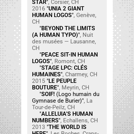
STAR
"
, Cor­si­er, CH
2016
"
UNIA 2 GIANT
HUMAN LOGOS
"
, Genève,
CH
"
BEYOND THE LIMITS
(A HUMAN TYPO)
"
, Nuit
des musées — Lau­sanne,
CH
"
PEACE SIT-IN HUMAN
LOGOS
"
, Romont, CH
"
STAGE LPC: CLÉS
HUMAINES
"
, Charmey, CH
2015
"
LE PEUPLE
BOUTURE
"
, Meyrin, CH
"
SOIF!
(Logo humain du
Gym­nase de Buri­er)"
, La
Tour-de-Peilz, CH
"
ALLELUIA’S HUMAN
NUMBERS
"
, Echal­lens, CH
2013
"
THE WORLD IS
HERE
"
, Les Roches, Crans-