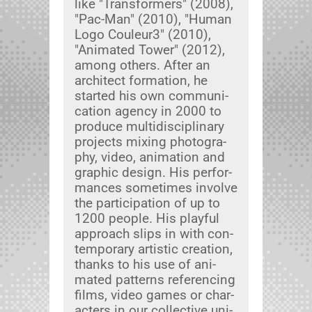
like "Trans­form­ers" (2008),
"Pac-Man" (2010), "Human
Logo Couleur3" (2010),
"Ani­mat­ed Tow­er" (2012),
among oth­ers. After an
archi­tect for­ma­tion, he
start­ed his own com­mu­ni­
ca­tion agency in 2000 to
pro­duce mul­ti­dis­ci­pli­nary
projects mix­ing pho­tog­ra­
phy, video, ani­ma­tion and
graph­ic design. His per­for­
mances some­times involve
the par­tic­i­pa­tion of up to
1200 peo­ple. His play­ful
approach slips in with con­
tem­po­rary artis­tic cre­ation,
thanks to his use of ani­
mat­ed pat­terns ref­er­enc­ing
films, video games or char­
ac­ters in our col­lec­tive uni­