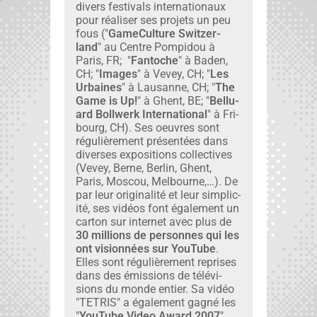
divers fes­ti­vals inter­na­tionaux
pour réalis­er ses pro­jets un peu
fous ("
GameCul­ture Switzer­
land
" au Cen­tre Pom­pi­dou à
Paris, FR; "
Fan­toche
" à Baden,
CH; "
Images
" à Vevey, CH; "
Les
Urbaines
" à Lau­sanne, CH; "
The
Game is Up!
" à Ghent, BE; "
Bel­lu­
ard Boll­w­erk Inter­na­tion­al
" à Fri­
bourg, CH). Ses oeu­vres sont
régulière­ment présen­tées dans
divers­es expo­si­tions col­lec­tives
(Vevey, Berne, Berlin, Ghent,
Paris, Moscou, Mel­bourne,…). De
par leur orig­i­nal­ité et leur sim­plic­
ité, ses vidéos font égale­ment un
car­ton sur inter­net avec plus de
30 mil­lions de per­son­nes qui les
ont vision­nées sur YouTube
.
Elles sont régulière­ment repris­es
dans des émis­sions de télévi­
sions du monde entier. Sa vidéo
"TETRIS" a égale­ment gag­né les
"
YouTube Video Award 2007
"