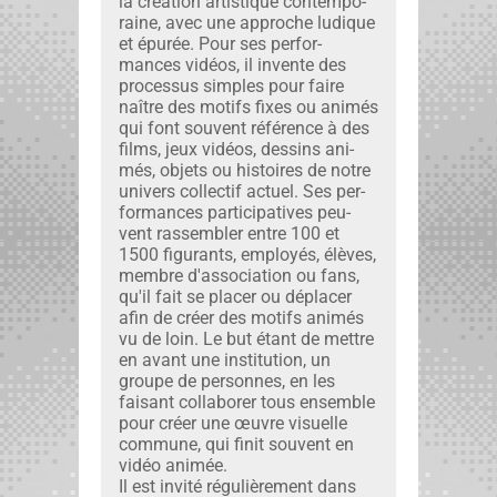
la créa­tion artis­tique con­tem­po­
raine, avec une approche ludique
et épurée. Pour ses per­for­
mances vidéos, il invente des
proces­sus sim­ples pour faire
naître des motifs fix­es ou ani­més
qui font sou­vent référence à des
films, jeux vidéos, dessins ani­
més, objets ou his­toires de notre
univers col­lec­tif actuel. Ses per­
for­mances par­tic­i­pa­tives peu­
vent rassem­bler entre 100 et
1500 fig­u­rants, employés, élèves,
mem­bre d'association ou fans,
qu'il fait se plac­er ou déplac­er
afin de créer des motifs ani­més
vu de loin. Le but étant de met­tre
en avant une insti­tu­tion, un
groupe de per­son­nes, en les
faisant col­la­bor­er tous ensem­ble
pour créer une œuvre visuelle
com­mune, qui finit sou­vent en
vidéo ani­mée.
Il est invité régulière­ment dans