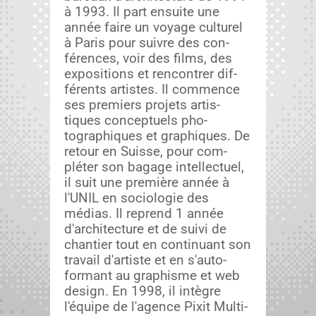
à 1993. Il part ensuite une
année faire un voy­age cul­turel
à Paris pour suiv­re des con­
férences, voir des films, des
expo­si­tions et ren­con­tr­er dif­
férents artistes. Il com­mence
ses pre­miers pro­jets artis­
tiques con­ceptuels pho­
tographiques et graphiques. De
retour en Suisse, pour com­
pléter son bagage intel­lectuel,
il suit une pre­mière année à
l'UNIL en soci­olo­gie des
médias. Il reprend 1 année
d'architecture et de suivi de
chantier tout en con­tin­u­ant son
tra­vail d'artiste et en s'auto-
formant au graphisme et web
design. En 1998, il intè­gre
l'équipe de l'agence Pix­it Mul­ti­