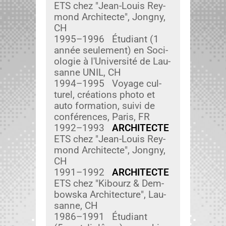
ETS chez "Jean-Louis Rey­
mond Archi­tecte", Jongny,
CH
1995–1996 Étu­di­ant (1
année seule­ment) en Soci­
olo­gie à l'Université de Lau­
sanne UNIL, CH
1994–1995 Voy­age cul­
turel, créa­tions pho­to et
auto for­ma­tion, suivi de
con­férences, Paris, FR
1992–1993
ARCHITECTE
ETS chez "Jean-Louis Rey­
mond Archi­tecte", Jongny,
CH
1991–1992
ARCHITECTE
ETS chez "Kibourz & Dem­
bows­ka Archi­tec­ture", Lau­
sanne, CH
1986–1991 Étu­di­ant