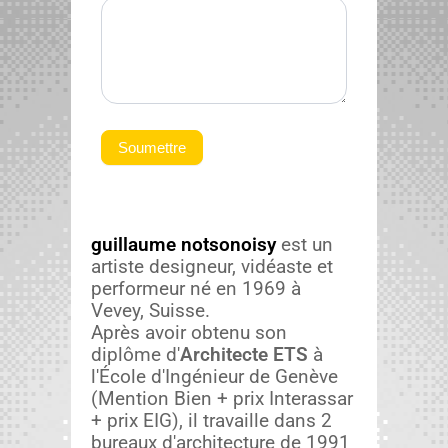
Soumettre
guil­laume not­sonoisy
est un
artiste designeur, vidéaste et
per­formeur né en 1969 à
Vevey, Suisse.
Après avoir obtenu son
diplôme d'
Archi­tecte ETS
à
l'École d'Ingénieur de Genève
(Men­tion Bien + prix Interas­sar
+ prix EIG), il tra­vaille dans 2
bureaux d'architecture de 1991