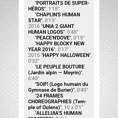
"
PORTRAITS DE SUPER-
HÉROS
"
, 1'18"
"
CHAPLIN'S HUMAN
STAR
"
, 0'13"
2016
"
UNIA 2 GIANT
HUMAN LOGOS
"
, 0'48"
"
PEACE'N'DOVE
"
, 0'15"
"
HAPPY BLOCKY NEW
YEAR 2016
"
, 0'17"
2015
"
HAPPY HALLOWEEN
"
,
0'32"
"
LE PEUPLE BOUTURE
(Jardin alpin — Meyrin)
"
,
6'40"
"
SOIF! (Logo humain du
Gym­nase de Buri­er)
"
, 0'40"
"
24 FRAMES
CHOREOGRAPHIES (Tem­
ple of Oulens)
"
, 10 x 0'1"
"
ALLELUIA’S HUMAN