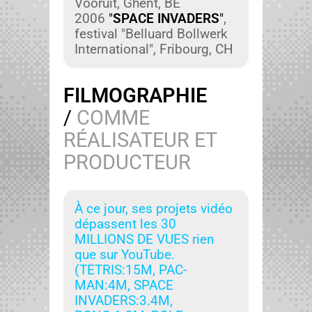
Vooruit, Ghent, BE
2006
"
SPACE INVADERS
"
,
fes­ti­val "Bel­lu­ard Boll­w­erk
Inter­na­tion­al", Fri­bourg, CH
FILMOGRAPHIE
/
COMME
RÉALISATEUR ET
PRODUCTEUR
À ce jour, ses pro­jets vidéo
dépassent les 30
MILLIONS DE VUES rien
que sur YouTube.
(TETRIS:15M, PAC-
MAN:4M, SPACE
INVADERS:3.4M,