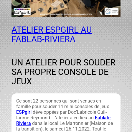
ATELIER ESPGIRL AU
FABLAB-RIVIERA
UN ATELIER POUR SOUDER
SA PROPRE CONSOLE DE
JEUX
Ce sont 22 per­son­nes qui sont venues en
famille pour soud­er 14 mini con­soles de jeux
ESP­girl
dévelop­pées par Doc’Labricole Guil­
laume Rey­mond. L’atelier à eu lieu au
Fablab-
Riv­iera
dans le local Le Mar­ronnier (Mai­son de
la tran­si­tion), le same­di 26.11.2022. Tout le