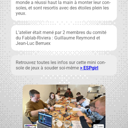
monde a réus­si haut la main à mon­ter leur con­
soles, et sont resor­tis avec des étoiles plein les
yeux.
L’atelier était mené par 2 mem­bres du comité
du Fablab-Riv­iera : Guil­laume Rey­mond et
Jean-Luc Berruex
Retrou­vez toutes les infos sur cette mini con­
sole de jeux à soud­er soi-même
> ESP­girl