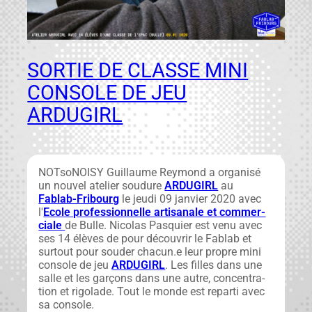
SORTIE DE CLASSE MINI
CONSOLE DE JEU
ARDUGIRL
NOT­soNOISY Guil­laume Rey­mond a organ­isé
un nou­v­el ate­lier soudure
ARDUGIRL
au
Fablab-Fri­bourg
le jeu­di 09 jan­vi­er 2020 avec
l'
Ecole pro­fes­sion­nelle arti­sanale et com­mer­
ciale
de Bulle. Nico­las Pasquier est venu avec
ses 14 élèves de pour décou­vrir le Fablab et
surtout pour soud­er chacun.e leur pro­pre mini
con­sole de jeu
ARDUGIRL
. Les filles dans une
salle et les garçons dans une autre, con­cen­tra­
tion et rigo­lade. Tout le monde est repar­ti avec
sa con­sole.