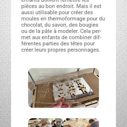
pièces au bon endroit. Mais il est
aus­si util­is­able pour créer des
moules en ther­mo­for­mage pour du
choco­lat, du savon, des bou­gies
ou de la pâte à mod­el­er. Cela per­
met aux enfants de com­bin­er dif­
férentes par­ties des têtes pour
créer leurs pro­pres per­son­nages.