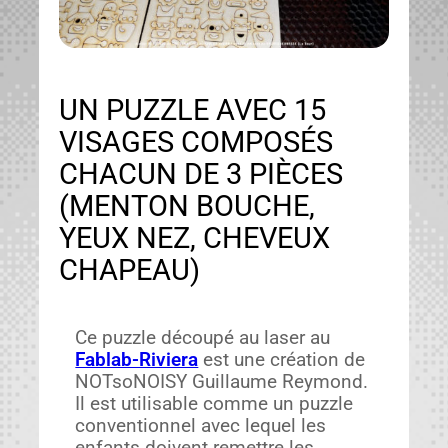
UN PUZZLE AVEC 15
VISAGES COMPOSÉS
CHACUN DE 3 PIÈCES
(MENTON BOUCHE,
YEUX NEZ, CHEVEUX
CHAPEAU)
Ce puz­zle découpé au laser au
Fablab-Riv­iera
est une créa­tion de
NOT­soNOISY Guil­laume Rey­mond.
Il est util­is­able comme un puz­zle
con­ven­tion­nel avec lequel les
enfants doivent remet­tre les