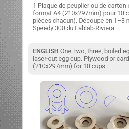
1 Plaque de peu­pli­er ou de car­t
for­mat A4 (210x297mm) pour 10 co
pièces cha­cun). Découpe en 1–3 mi
Speedy 300 du Fablab-Riv­iera
ENGLISH
One, two, three, boiled eg
laser-cut egg cup. Ply­wood or car
(210x297mm) for 10 cups.