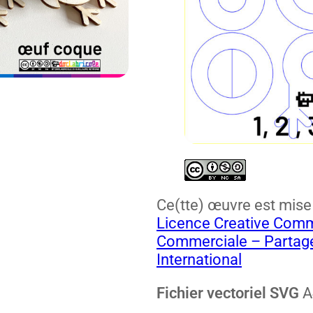
Ce(tte) œuvre est mise à
Licence Cre­ative Com­mo
Com­mer­ciale – Partag
Inter­na­tion­al
Fichi­er vec­to­riel SVG
A