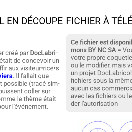
L EN DÉCOUPE
FICHIER À TÉ
Ce fichi­er est dispon
mons BY NC SA
= Vou
er créé par
DocLabri­
votre pro­pre coqueti­e
était de con­cevoir un
ou le mod­i­fi­er, mais
fir aux visiteur•rice•s
un pro­jet DocLabrico
­iera
. Il fal­lait que
fichiers sous la même
 pos­si­ble (tracé sim­
aucun cas com­mer­cial
uis­sent coller sur
avec les fichiers ou l
omme le thème était
der l’autorisation
 pour l’événement.