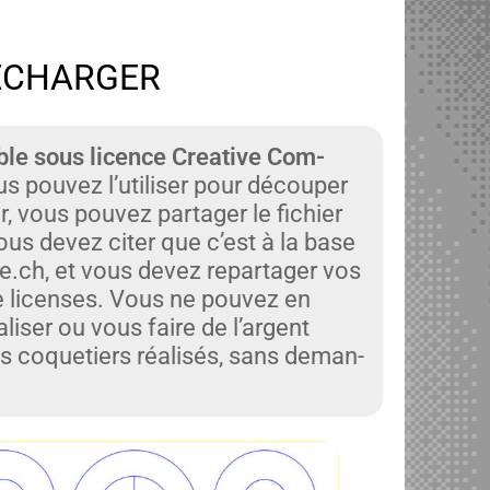
LÉCHARGER
ible sous licence Cre­ative Com­
s pou­vez l’utiliser pour découper
r, vous pou­vez partager le fichi­er
 vous devez citer que c’est à la base
le.ch, et vous devez repartager vos
 licens­es. Vous ne pou­vez en
is­er ou vous faire de l’argent
es coquetiers réal­isés, sans deman­