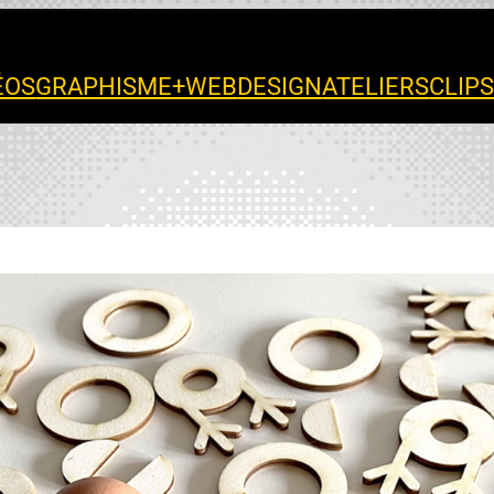
ÉOS
GRAPHISME+WEB
DESIGN
ATELIERS
CLIP