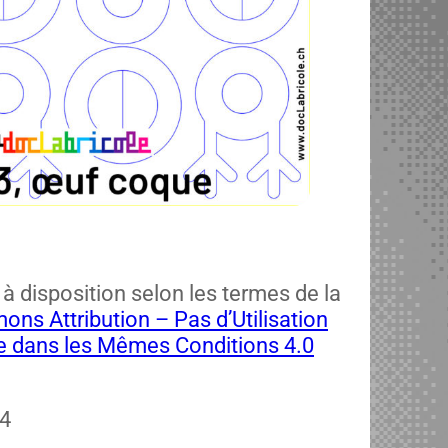
 dis­po­si­tion selon les ter­mes de la
ns Attri­bu­tion – Pas d’Utilisation
e dans les Mêmes Con­di­tions 4.0
4