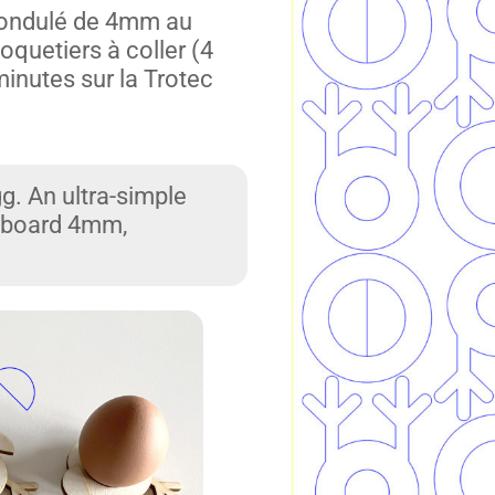
on ondulé de 4mm au
quetiers à coller (4
n­utes sur la Trotec
g. An ultra-sim­ple
d­board 4mm,