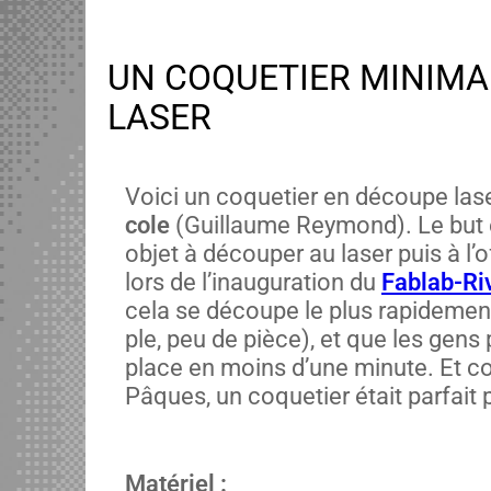
UN COQUETIER MINIMA
LASER
Voici un coqueti­er en découpe las
cole
(Guil­laume Rey­mond). Le but 
objet à découper au laser puis à l’of
lors de l’inauguration du
Fablab-Riv
cela se découpe le plus rapi­de­ment
ple, peu de pièce), et que les gens p
place en moins d’une minute. Et c
Pâques, un coqueti­er était par­fait
Matériel :