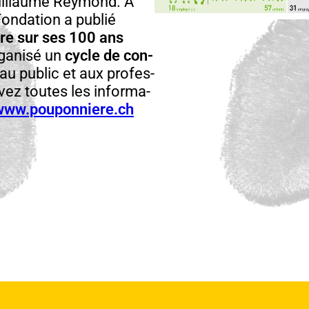
l­laume Rey­mond. À
on­da­tion a pub­lié
vre sur ses 100 ans
gan­isé un
cycle de con­
u pub­lic et aux pro­fes­
­vez toutes les infor­ma­
www.pouponniere.ch