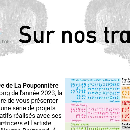
e de La Poupon­nière
ong de l'année 2023, la
ière de vous présen­ter
, une série de pro­jets
réat­ifs réal­isés avec ses
trice•s et l'artiste