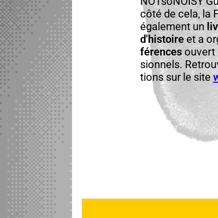
NOT­soNOISY Gui
côté de cela, la F
égale­ment un
li
d'histoire
et a or
férences
ouvert a
sion­nels. Retrou
tions sur le site