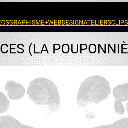
ÉOS
GRAPHISME+WEB
DESIGN
ATELIERS
CLIP
CES (LA POUPONNIÈR