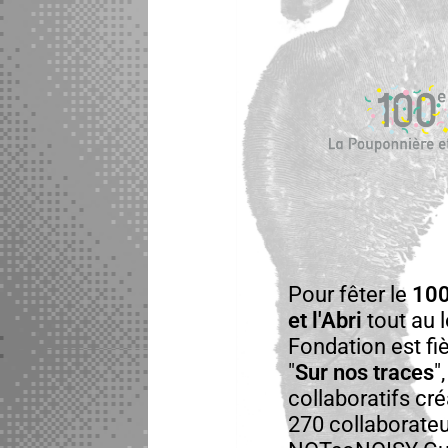
Pour fêter le
100
et l'Abri
tout au l
Fon­da­tion est f
"
Sur nos traces
"
col­lab­o­rat­ifs c
270 collaborateur•