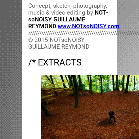
Con­cept, sketch, pho­tog­ra­phy,
music & video edit­ing by
NOT­
soNOISY GUILLAUME
REYMOND
www.NOTsoNOISY.com
///////////////////////////////////////////////////////////
© 2015 NOT­soNOISY
GUILLAUME REYMOND
/* EXTRACTS