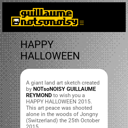
Aller
au
contenu
HAPPY
HALLOWEEN
A giant land art sketch cre­at­ed
by
NOT­soNOISY GUILLAUME
REYMOND
to wish you a
HAPPY HALLOWEEN 2015.
This art peace was shoot­ed
alone in the woods of Jongny
(Switzer­land) the 25th Octo­ber
2015.