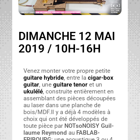
DIMANCHE 12 MAI
2019 / 10H-16H
Venez mon­ter votre pro­pre petite
gui­tare hybride
, entre la
cig­ar-box
gui­tar
, une
gui­tare tenor
et un
ukulélé
, con­stru­ite entière­ment en
assem­blant des pièces découpées
au laser dans une planche de
bois/MDF.Il y a déjà 4 mod­èles à
choix qui ont été dévelop­pés de
toute pièce par
NOT­soNOISY Guil­
laume Rey­mond
au
FABLAB-
FRIBOURG
: une acous­tique 3 ou 4