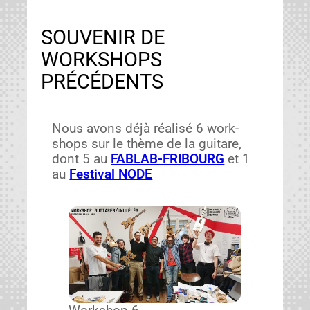
SOUVENIR DE
WORKSHOPS
PRÉCÉDENTS
Nous avons déjà réal­isé 6 work­
shops sur le thème de la gui­tare,
dont 5 au
FABLAB-FRIBOURG
et 1
au
Fes­ti­val NODE