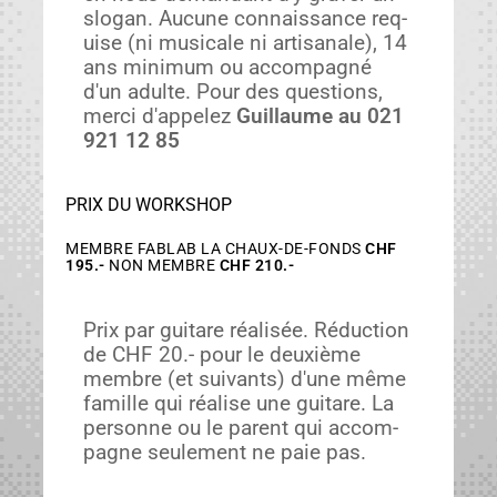
slo­gan. Aucune con­nais­sance req­
uise (ni musi­cale ni arti­sanale), 14
ans min­i­mum ou accom­pa­g­né
d'un adulte. Pour des ques­tions,
mer­ci d'appelez
Guil­laume au 021
921 12 85
PRIX DU WORKSHOP
MEMBRE FABLAB LA CHAUX-DE-FONDS
CHF
195.-
NON MEMBRE
CHF 210.-
Prix par gui­tare réal­isée. Réduc­tion
de CHF 20.- pour le deux­ième
mem­bre (et suiv­ants) d'une même
famille qui réalise une gui­tare. La
per­son­ne ou le par­ent qui accom­
pa­gne seule­ment ne paie pas.