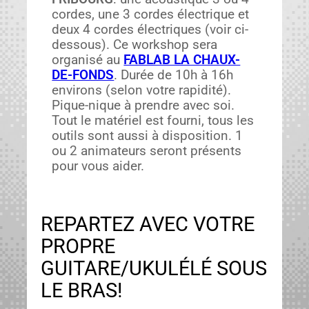
cordes, une 3 cordes élec­trique et
deux 4 cordes élec­triques (voir ci-
dessous). Ce work­shop sera
organ­isé au
FABLAB LA CHAUX-
DE-FONDS
. Durée de 10h à 16h
envi­rons (selon votre rapid­ité).
Pique-nique à pren­dre avec soi.
Tout le matériel est fourni, tous les
out­ils sont aus­si à dis­po­si­tion. 1
ou 2 ani­ma­teurs seront présents
pour vous aider.
REPARTEZ AVEC VOTRE
PROPRE
GUITARE/UKULÉLÉ SOUS
LE BRAS!