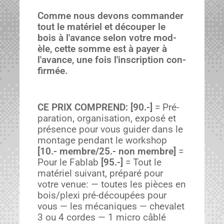
Comme nous devons com­man­der
tout le matériel et découper le
bois à l'avance selon votre mod­
èle, cette somme est à pay­er à
l'avance, une fois l'inscription con­
fir­mée.
CE PRIX COMPREND:
[90.-]
= Pré­
pa­ra­tion, organ­i­sa­tion, exposé et
présence pour vous guider dans le
mon­tage pen­dant le work­shop
[10.- membre/25.- non mem­bre]
=
Pour le Fablab
[95.-]
= Tout le
matériel suiv­ant, pré­paré pour
votre venue: — toutes les pièces en
bois/plexi pré-découpées pour
vous — les mécaniques — chevalet
3 ou 4 cordes — 1 micro câblé