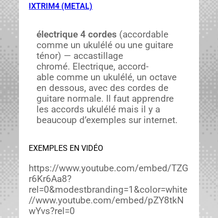
IXTRIM4 (METAL)
élec­trique 4 cordes
(accord­able
comme un ukulélé ou une gui­tare
ténor) — accastil­lage
chromé. Elec­trique, accord­
able comme un ukulélé, un octave
en dessous, avec des cordes de
gui­tare nor­male. Il faut appren­dre
les accords ukulélé mais il y a
beau­coup d’exemples sur inter­net.
EXEMPLES EN VIDÉO
https://www.youtube.com/embed/TZG
r6Kr6Aa8?
rel=0&modestbranding=1&color=white
//www.youtube.com/embed/pZY8tkN
wYvs?rel=0