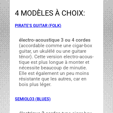
4 MODÈLES À CHOIX:
PIRATE’S GUITAR (FOLK)
élec­tro-acous­tique
3 ou 4 cordes
(accord­able comme une cig­ar-box
gui­tar, un ukulélé ou une gui­tare
ténor). Cette ver­sion elec­tro-acous­
tique est plus longue à mon­ter et
néces­site beau­coup de minu­tie.
Elle est égale­ment un peu moins
résis­tante que les autres, car en
bois plus léger.
SEMIOLO3 (BLUES)