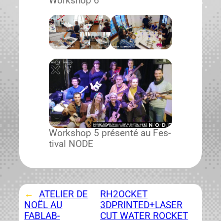
Work­shop 6
Work­shop 5 présen­té au Fes­
ti­val NODE
←
ATELIER DE
RH2OCKET
NOËL AU
3DPRINTED+LASER
FABLAB-
CUT WATER ROCKET