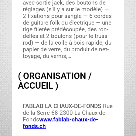
avec sor­tie jack, des bou­tons de
réglages (s'il y a sur le mod­èle) —
2 fix­a­tions pour san­gle — 6 cordes
de gui­tare folk ou élec­trique — une
tige filetée prédé­coupée, des ron­
delles et 2 boulons (pour le truss
rod) — de la colle à bois rapi­de, du
papi­er de verre, du pro­duit de net­
toy­age, du ver­nis,…
( ORGANISATION /
ACCUEIL )
FABLAB LA CHAUX-DE-FONDS
Rue
de la Serre 68 2300 La Chaux-de-
Fonds
www.fablab-chaux-de-
fonds.ch