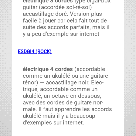
élec­trique 3 cordes
type cig­ar-box
gui­tar (accordée sol-ré-sol) —
accastil­lage doré. Ver­sion plus
facile à jouer car cela fait tout de
suite des accords par­faits, mais il
y a peu d’exemple sur inter­net
ESDGI4 (ROCK)
élec­trique 4 cordes
(accord­able
comme un ukulélé ou une gui­tare
ténor) — accastil­lage noir. Elec­
trique, accord­able comme un
ukulélé, un octave en dessous,
avec des cordes de gui­tare nor­
male. Il faut appren­dre les accords
ukulélé mais il y a beau­coup
d’exemples sur inter­net.