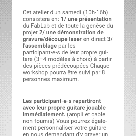
Cet ate­lier d'un same­di (10h-16h)
con­sis­tera en:
1/ une présen­ta­tion
du FabLab et de toute la genèse du
pro­jet
2/ une démon­stra­tion de
gravure/découpe laser
en direct
3/
l'assemblage
par les
participant•e•s de leur pro­pre gui­
tare (3–4 mod­èles à choix) à par­tir
des pièces prédé­coupées Chaque
work­shop pour­ra être suivi par 8
per­son­nes max­i­mum.
Les par­tic­i­pant-e‑s repar­tiront
avec leur pro­pre gui­tare jouable
immé­di­ate­ment.
(ampli et cable
non four­nis) Vous pour­rez égale­
ment per­son­nalis­er votre gui­tare
en nous deman­dant d'y graver un