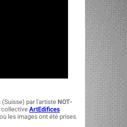
 (Suisse) par l'artiste
NOT­
 col­lec­tive
ArtE­d­i­fices
où les images ont été pris­es.