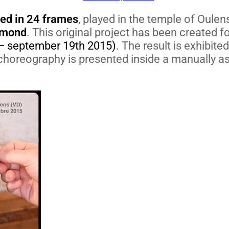
t­ed in 24 frames
, played in the tem­ple of Oulens
­mond
. This orig­i­nal project has been cre­at­ed for
 sep­tem­ber 19th 2015)
. The result is exhib­it­
re­og­ra­phy is pre­sent­ed inside a man­u­al­ly 