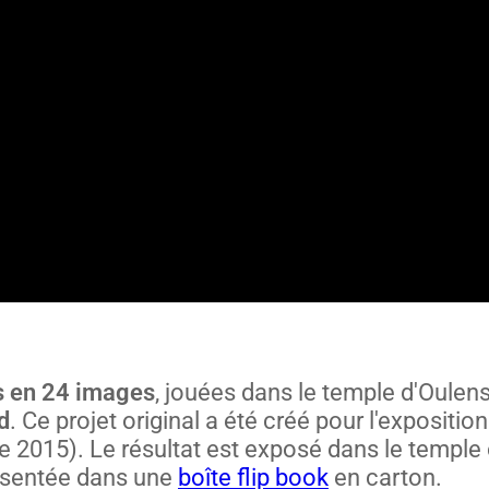
es en 24 images
, jouées dans le tem­ple d'Oulens
d
. Ce pro­jet orig­i­nal a été créé pour l'exposition
 2015). Le résul­tat est exposé dans le tem­ple 
ésen­tée dans une
boîte flip book
en car­ton.