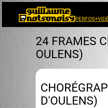
Aller
au
contenu
PERFOS+VID
24 FRAMES 
OULENS)
CHORÉGRAPH
D'OULENS)