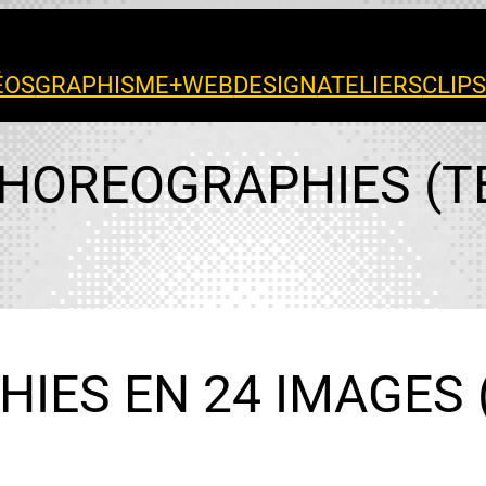
ÉOS
GRAPHISME+WEB
DESIGN
ATELIERS
CLIP
CHOREOGRAPHIES (T
IES EN 24 IMAGES