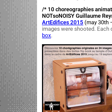
/* 10 chore­o­gra­phies ani­ma
NOT­soNOISY Guil­laume Rey
ArtE­d­i­fices 2015
(may 30th —
images were shoot­ed. Each cho
box
.