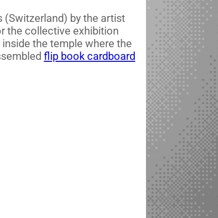
 (Switzer­land) by the artist
 the col­lec­tive exhi­bi­tion
ed inside the tem­ple where the
assem­bled
flip book card­board