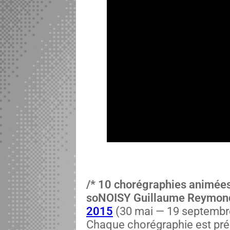
/* 10 choré­gra­phies ani­mé
soNOISY Guil­laume Rey­mon
2015
(30 mai — 19 sep­tem­bre
Chaque choré­gra­phie est pr