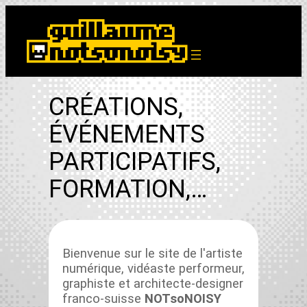
Aller
au
contenu
CRÉATIONS,
ÉVÉNEMENTS
PARTICIPATIFS,
FORMATION,…
Bien­v­enue sur le site de l'artiste
numérique, vidéaste per­formeur,
graphiste et archi­tecte-design­er
fran­co-suisse
NOT­soNOISY