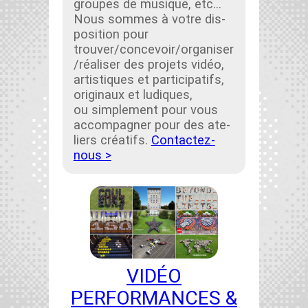
groupes de musique, etc…
Nous sommes à votre dis­
po­si­tion pour
trouver/concevoir/organiser
/réaliser des pro­jets vidéo,
artis­tiques et par­tic­i­pat­ifs,
orig­in­aux et ludiques,
ou sim­ple­ment pour vous
accom­pa­g­n­er pour des ate­
liers créat­ifs.
Con­tactez-
nous >
VIDÉO
PERFORMANCES &