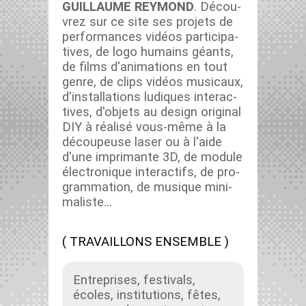
GUILLAUME REYMOND
. Décou­
vrez sur ce site ses pro­jets de
per­for­mances vidéos par­tic­i­pa­
tives, de logo humains géants,
de films d'animations en tout
genre, de clips vidéos musi­caux,
d'installations ludiques inter­ac­
tives, d'objets au design orig­i­nal
DIY à réal­isé vous-même à la
découpeuse laser ou à l'aide
d'une imp­ri­mante 3D, de mod­ule
élec­tron­ique inter­ac­t­ifs, de pro­
gram­ma­tion, de musique min­i­
mal­iste…
( TRAVAILLONS ENSEMBLE )
Entre­pris­es, fes­ti­vals,
écoles, insti­tu­tions, fêtes,